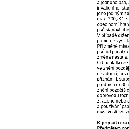
a jednoho psa, 
invalidního, st
jeho jediným zd
max. 200,-Kč z
obec horní hran
psů stanoví ob
V případě držen
poměrné výši, k
Při změně místa
psů od počátku 
změna nastala, 
Od poplatku ze 
ve znění pozděj
nevidomá, bezm
přiznán III. st
předpisu (§ 86 
znění pozdějšíc
doprovodu těcht
ztracené nebo o
a používání psa
myslivosti, ve 
K poplatku za 
Předmětem popla