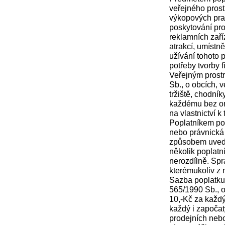
veřejného prost
výkopových prac
poskytování pro
reklamních zaří
atrakcí, umístn
užívání tohoto p
potřeby tvorby f
Veřejným prostr
Sb., o obcích, 
tržiště, chodník
každému bez om
na vlastnictví k
Poplatníkem
po
nebo právnická 
způsobem uveden
několik poplatn
nerozdílně. Spr
kterémukoliv z 
Sazba poplatku 
565/1990 Sb., o
10,-Kč za každý
každý i započat
prodejních nebo