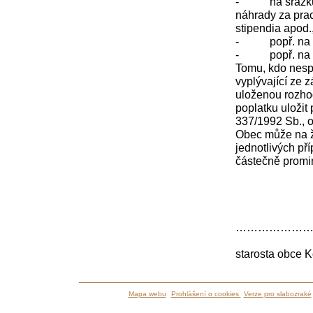
-
na srážk
náhrady za prac
stipendia apod.
-
popř. na
-
popř. na
Tomu, kdo nesp
vyplývající ze 
uloženou rozho
poplatku uložit
337/1992 Sb., o
Obec může na žá
jednotlivých př
částečně promi
………………
Ing
starosta obce K
Mapa webu
Prohlášení o cookies
Verze pro slabozraké