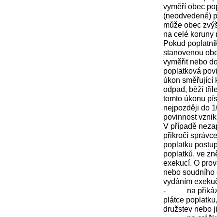
vyměří obec po
(neodvedené) p
může obec zvýši
na celé koruny 
Pokud poplatník
stanovenou obe
vyměřit nebo do
poplatková povin
úkon směřující
odpad, běží tří
tomto úkonu pí
nejpozději do 1
povinnost vznik
V případě nezap
přikročí správc
poplatku postup
poplatků, ve zn
exekucí. O pro
nebo soudního 
vydáním exekuč
-
na přiká
plátce poplatku
družstev nebo j