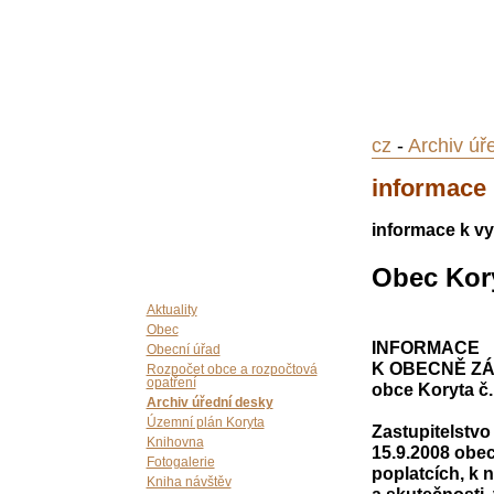
cz
-
Archiv úř
informace
informace k vy
Obec Kor
Aktuality
Obec
INFORMACE
Obecní úřad
K OBECNĚ Z
Rozpočet obce a rozpočtová
opatření
obce Koryta č.
Archiv úřední desky
Územní plán Koryta
Zastupitelstvo
Knihovna
15.9.2008 obec
Fotogalerie
poplatcích, k 
Kniha návštěv