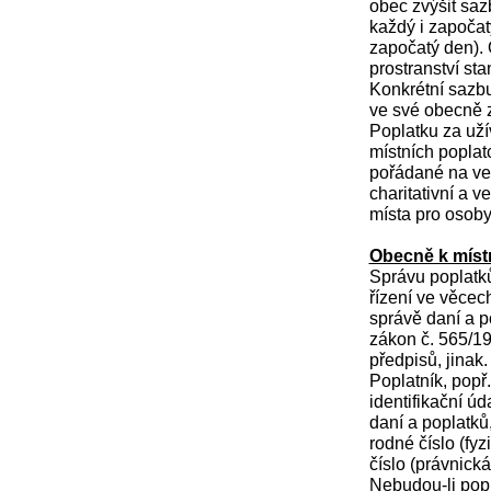
obec zvýšit saz
každý i započat
započatý den).
prostranství st
Konkrétní sazbu
ve své obecně 
Poplatku za uží
místních poplat
pořádané na veř
charitativní a 
místa pro osoby
Obecně k míst
Správu poplatků
řízení ve věcec
správě daní a p
zákon č. 565/19
předpisů, jinak.
Poplatník, popř
identifikační ú
daní a poplatků,
rodné číslo (fyz
číslo (právnick
Nebudou-li pop