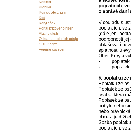
a skutečnosti, 
Kontakt
poplatcích, ve
Kronika
o správě daní 
Pomoc občanům
Koš
V souladu s ust
Koryťáček
poplatcích, ve 
Portál krizového řízení
(dále jen „popl
Akce v okolí
podrobnosti jeji
Ochrana osobních údajů
ohlašovací povi
SDH Koryta
splatnost, úlev
Veřejné osvětlení
Obec Koryta vyb
-
poplatek
-
poplatek 
K poplatku ze
Poplatku ze psů 
Poplatek ze psů 
osoba, která má
Poplatek ze psů 
pobytu nebo síd
nebo právnická 
obce a je držit
Sazba poplatku 
poplatcích, ve 