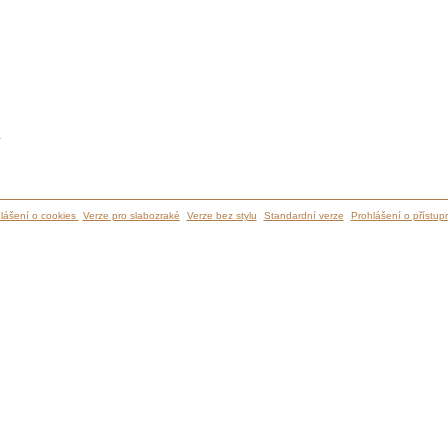
ů
lášení o cookies
Verze pro slabozraké
Verze bez stylu
Standardní verze
Prohlášení o přístupn