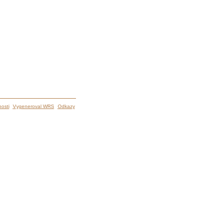
osti
Vygeneroval WRS
Odkazy