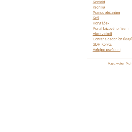
Kontakt
Kronika
Pomoc občanům
Koš
Koryťáček
Portál krizového řízení
Akce v okolí
Ochrana osobních údaj
SDH Koryta
Veřejné osvětlení
Mapa webu
Proh