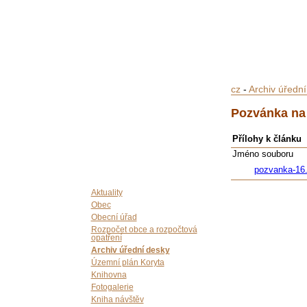
cz
-
Archiv úředn
Pozvánka na 
Přílohy k článku
Jméno souboru
pozvanka-16
Aktuality
Obec
Obecní úřad
Rozpočet obce a rozpočtová
opatření
Archiv úřední desky
Územní plán Koryta
Knihovna
Fotogalerie
Kniha návštěv