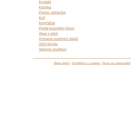
Kontakt
Kronika
Pomoc občanům
Koš
Koryťáček
Portál krizového řízení
Akce v okolí
Ochrana osobních údajů
SDH Koryta
Veřejné osvětlení
Mapa webu
Prohlášení o cookies
Verze pro slabozraké