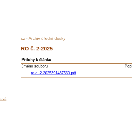
cz
-
Archiv úřední desky
RO č. 2-2025
Přílohy k článku
Jméno souboru
Pop
ro-c.-2-2025391487560.pdf
tová