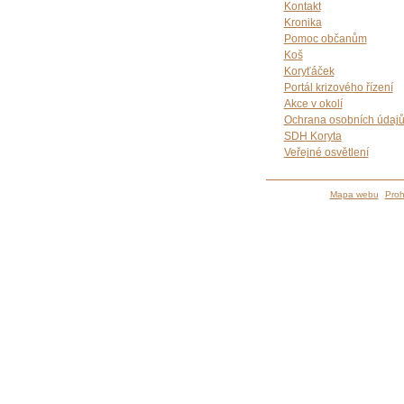
Kontakt
Kronika
Pomoc občanům
Koš
Koryťáček
Portál krizového řízení
Akce v okolí
Ochrana osobních údaj
SDH Koryta
Veřejné osvětlení
Mapa webu
Proh