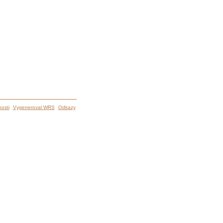
osti
Vygeneroval WRS
Odkazy