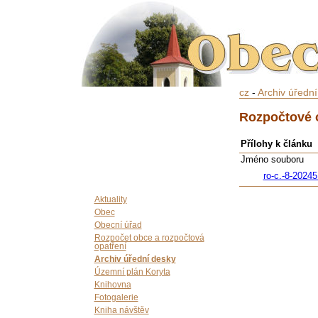
cz
-
Archiv úředn
Rozpočtové o
Přílohy k článku
Jméno souboru
ro-c.-8-2024
Aktuality
Obec
Obecní úřad
Rozpočet obce a rozpočtová
opatření
Archiv úřední desky
Územní plán Koryta
Knihovna
Fotogalerie
Kniha návštěv