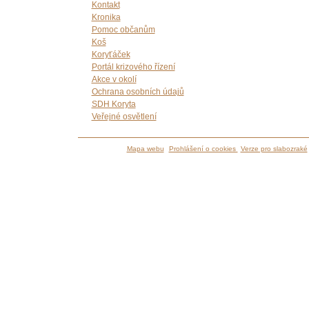
Kontakt
Kronika
Pomoc občanům
Koš
Koryťáček
Portál krizového řízení
Akce v okolí
Ochrana osobních údajů
SDH Koryta
Veřejné osvětlení
Mapa webu
Prohlášení o cookies
Verze pro slabozraké