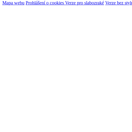
Mapa webu
Prohlášení o cookies
Verze pro slabozraké
Verze bez styl