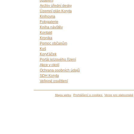
opatření
Archiv úřední desky
Územní plán Koryta
Knihovna
Fotogalerie
Kniha návštěv
Kontakt
Kronika
Pomoc občanům
Koš
Koryťáček
Portál krizového řízení
Akce v okolí
Ochrana osobních údajů
SDH Koryta
Veřejné osvětlení
Mapa webu
Prohlášení o cookies
Verze pro slabozraké