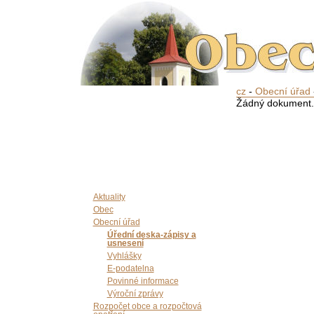
cz
-
Obecní úřad
Žádný dokument.
Aktuality
Obec
Obecní úřad
Úřední deska-zápisy a
usnesení
Vyhlášky
E-podatelna
Povinné informace
Výroční zprávy
Rozpočet obce a rozpočtová