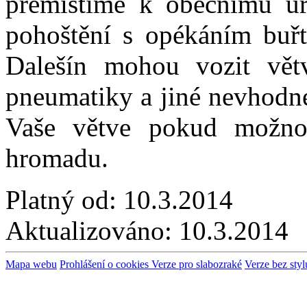
přemístíme k obecnímu úř
pohoštění s opékáním buř
Dalešín mohou vozit vět
pneumatiky a jiné nevhodné
Vaše větve pokud možno 
hromadu.
Platný od:
10.3.2014
Aktualizováno:
10.3.2014
Mapa webu
Prohlášení o cookies
Verze pro slabozraké
Verze bez styl