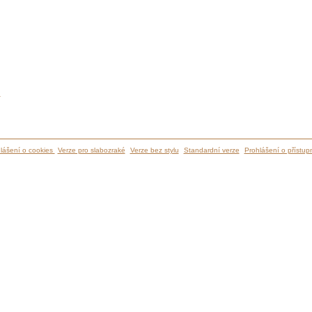
ů
lášení o cookies
Verze pro slabozraké
Verze bez stylu
Standardní verze
Prohlášení o přístupn