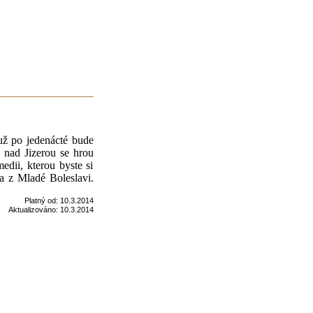
už po jedenácté bude
 nad Jizerou se hrou
dii, kterou byste si
na z Mladé Boleslavi.
Platný od:
10.3.2014
Aktualizováno:
10.3.2014