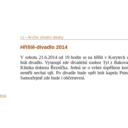
cz
-
Archiv úřední desky
Hřiště-divadlo 2014
V sobotu 21.6.2014 od 19 hodin se na hřišti v Korytech 
hrát divadlo. Vystoupí zde divadelní soubor Tyl z Bakova
Klinika doktora Řezníčka. Jedná se o velmi úspěšnou kome
neměli nechat ujít. Po divadle bude opět hrát kapela Put
Samozřejmě zde bude i občerstvení.
tová