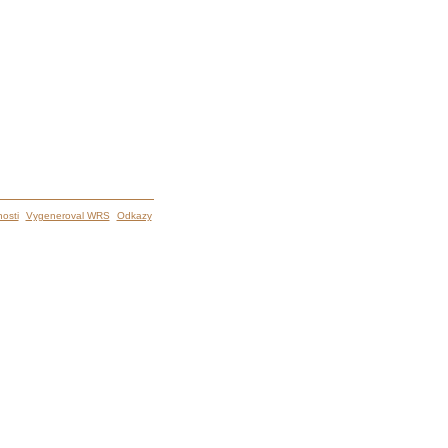
osti
Vygeneroval WRS
Odkazy