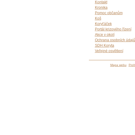
Kontakt
Kronika
Pomoc občanům
Koš
Koryťáček
Portál krizového řízení
Akce v okolí
Ochrana osobních údaj
SDH Koryta
Veřejné osvětlení
Mapa webu
Proh