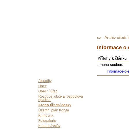
cz
-
Archiv úředn
Informace o 
Přílohy k článku
Jméno souboru
informace-o-s
Aktuality
Obec
Obecní úřad
Rozpočet obce a rozpočtová
opatření
Archiv úřední desky
Územní plán Koryta
Knihovna
Fotogalerie
Kniha návštěv