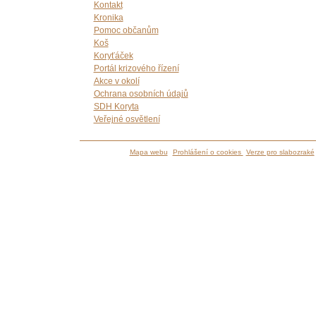
Kontakt
Kronika
Pomoc občanům
Koš
Koryťáček
Portál krizového řízení
Akce v okolí
Ochrana osobních údajů
SDH Koryta
Veřejné osvětlení
Mapa webu
Prohlášení o cookies
Verze pro slabozraké