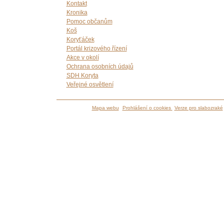
Kontakt
Kronika
Pomoc občanům
Koš
Koryťáček
Portál krizového řízení
Akce v okolí
Ochrana osobních údajů
SDH Koryta
Veřejné osvětlení
Mapa webu
Prohlášení o cookies
Verze pro slabozraké