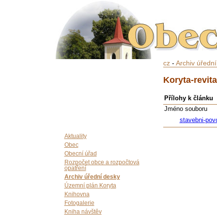
cz
-
Archiv úředn
Koryta-revit
Přílohy k článku
Jméno souboru
stavebni-pov
Aktuality
Obec
Obecní úřad
Rozpočet obce a rozpočtová
opatření
Archiv úřední desky
Územní plán Koryta
Knihovna
Fotogalerie
Kniha návštěv