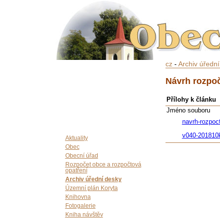
cz
-
Archiv úředn
Návrh rozpoč
Přílohy k článku
Jméno souboru
navrh-rozpoc
v040-201810
Aktuality
Obec
Obecní úřad
Rozpočet obce a rozpočtová
opatření
Archiv úřední desky
Územní plán Koryta
Knihovna
Fotogalerie
Kniha návštěv