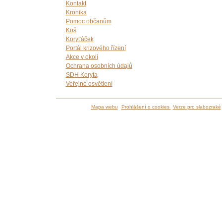
Kontakt
Kronika
Pomoc občanům
Koš
Koryťáček
Portál krizového řízení
Akce v okolí
Ochrana osobních údajů
SDH Koryta
Veřejné osvětlení
Mapa webu
Prohlášení o cookies
Verze pro slabozraké