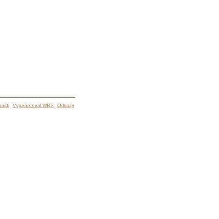
osti
Vygeneroval WRS
Odkazy