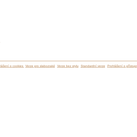
ů
lášení o cookies
Verze pro slabozraké
Verze bez stylu
Standardní verze
Prohlášení o přístupn