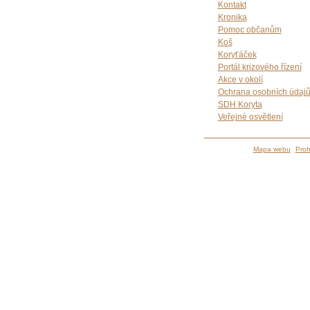
Kontakt
Kronika
Pomoc občanům
Koš
Koryťáček
Portál krizového řízení
Akce v okolí
Ochrana osobních údaj
SDH Koryta
Veřejné osvětlení
Mapa webu
Proh