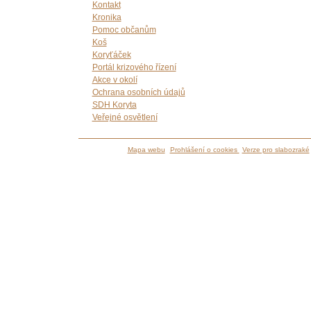
Kontakt
Kronika
Pomoc občanům
Koš
Koryťáček
Portál krizového řízení
Akce v okolí
Ochrana osobních údajů
SDH Koryta
Veřejné osvětlení
Mapa webu
Prohlášení o cookies
Verze pro slabozraké