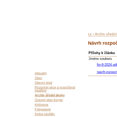
cz
-
Archiv úředn
Návrh rozpoč
Přílohy k článku
Jméno souboru
fin-9-2024.pd
navrh-rozpoc
Aktuality
Obec
Obecní úřad
Rozpočet obce a rozpočtová
opatření
Archiv úřední desky
Územní plán Koryta
Knihovna
Fotogalerie
Kniha návštěv