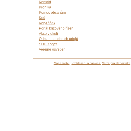
Kontakt
Kronika
Pomoc občanům
Koš
Koryťáček
Portál krizového řízení
Akce v okolí
Ochrana osobních údajů
SDH Koryta
Veřejné osvětlení
Mapa webu
Prohlášení o cookies
Verze pro slabozraké