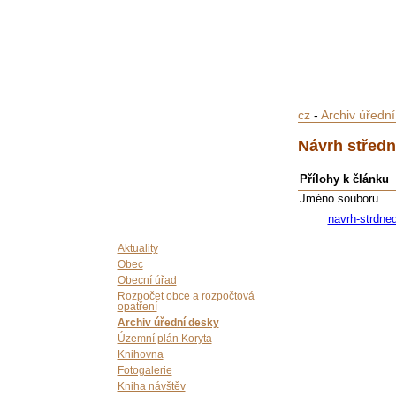
cz
-
Archiv úředn
Návrh střed
Přílohy k článku
Jméno souboru
navrh-strdne
Aktuality
Obec
Obecní úřad
Rozpočet obce a rozpočtová
opatření
Archiv úřední desky
Územní plán Koryta
Knihovna
Fotogalerie
Kniha návštěv