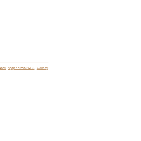
osti
Vygeneroval WRS
Odkazy