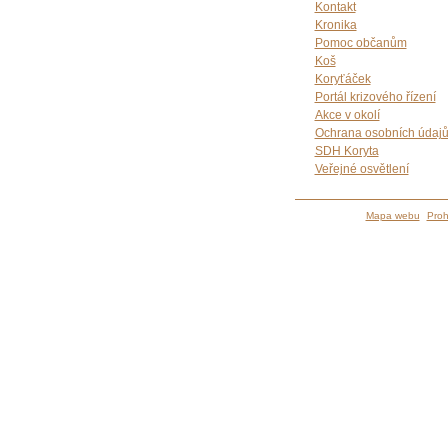
Kontakt
Kronika
Pomoc občanům
Koš
Koryťáček
Portál krizového řízení
Akce v okolí
Ochrana osobních údaj
SDH Koryta
Veřejné osvětlení
Mapa webu
Proh