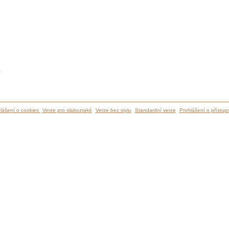
ů
lášení o cookies
Verze pro slabozraké
Verze bez stylu
Standardní verze
Prohlášení o přístupn