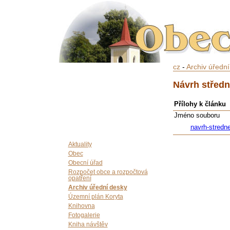
cz
-
Archiv úředn
Návrh střed
Přílohy k článku
Jméno souboru
navrh-stredn
Aktuality
Obec
Obecní úřad
Rozpočet obce a rozpočtová
opatření
Archiv úřední desky
Územní plán Koryta
Knihovna
Fotogalerie
Kniha návštěv