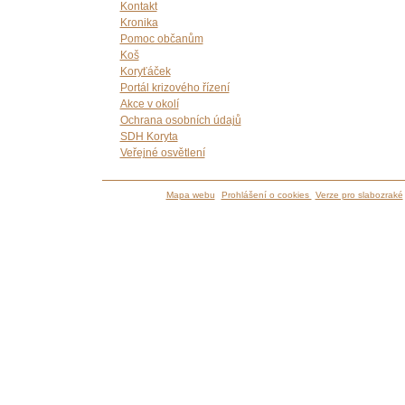
Kontakt
Kronika
Pomoc občanům
Koš
Koryťáček
Portál krizového řízení
Akce v okolí
Ochrana osobních údajů
SDH Koryta
Veřejné osvětlení
Mapa webu
Prohlášení o cookies
Verze pro slabozraké