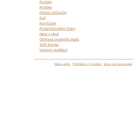
Kontakt
Kronika
Pomoc občanům
Koš
Koryťáček
Portál krizového řízení
Akce v okolí
Ochrana osobních údajů
SDH Koryta
Veřejné osvětlení
Mapa webu
Prohlášení o cookies
Verze pro slabozraké