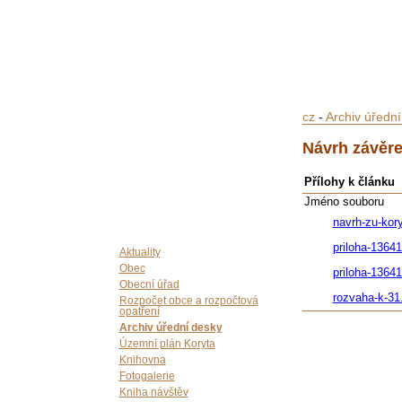
cz
-
Archiv úředn
Návrh závěr
Přílohy k článku
Jméno souboru
navrh-zu-kor
priloha-1364
Aktuality
Obec
priloha-1364
Obecní úřad
rozvaha-k-31
Rozpočet obce a rozpočtová
opatření
Archiv úřední desky
Územní plán Koryta
Knihovna
Fotogalerie
Kniha návštěv