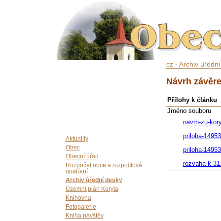
cz
-
Archiv úředn
Návrh závěre
Přílohy k článku
Jméno souboru
navrh-zu-kor
priloha-1495
Aktuality
Obec
priloha-1495
Obecní úřad
rozvaha-k-31
Rozpočet obce a rozpočtová
opatření
Archiv úřední desky
Územní plán Koryta
Knihovna
Fotogalerie
Kniha návštěv