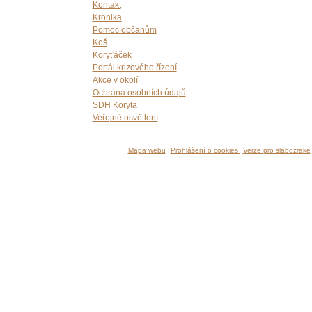
Kontakt
Kronika
Pomoc občanům
Koš
Koryťáček
Portál krizového řízení
Akce v okolí
Ochrana osobních údajů
SDH Koryta
Veřejné osvětlení
Mapa webu
Prohlášení o cookies
Verze pro slabozraké