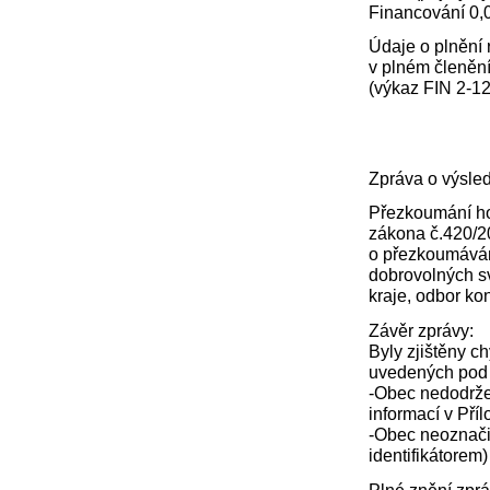
Financování 0,
Údaje o plnění 
v plném členění
(výkaz FIN 2-12
Zpráva o výsle
Přezkoumání ho
zákona č.420/2
o přezkoumáván
dobrovolných sv
kraje, odbor kon
Závěr zprávy:
Byly zjištěny c
uvedených pod
-Obec nedodržel
informací v Pří
-Obec neoznači
identifikátorem
Plné znění zpr