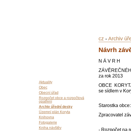
cz
-
Archiv úř
Návrh závě
N Á V R H
ZÁVĚREČNÉ
za rok 2013
Aktuality
OBCE KORYT
Obec
se sídlem v Kor
Obecní úřad
Rozpočet obce a rozpočtová
opatření
Starostka obce: 
Archiv úřední desky
Územní plán Koryta
Zpracovatel zá
Knihovna
Fotogalerie
Kniha návštěv
- Rozpočet na r