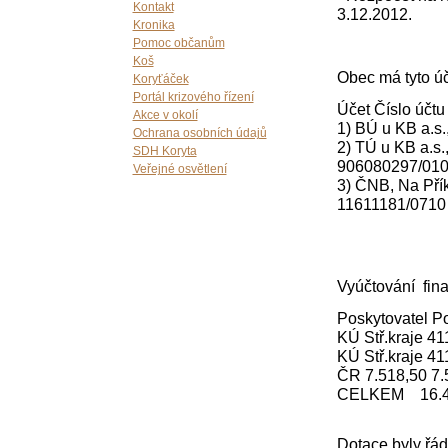
Kontakt
3.12.2012.
Kronika
Pomoc občanům
Koš
Obec má tyto úč
Koryťáček
Portál krizového řízení
Účet Číslo účtu
Akce v okolí
1) BÚ u KB a.s
Ochrana osobních údajů
2) TÚ u KB a.s.
SDH Koryta
906080297/010
Veřejné osvětlení
3) ČNB, Na Pří
11611181/0710 
Vyúčtování fina
Poskytovatel P
KÚ Stř.kraje 4
KÚ Stř.kraje 4
ČR 7.518,50 7.
CELKEM 16.49
Dotace byly řá