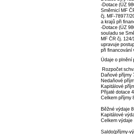
-Dotace (ÚZ 980
Směrnicí MF Č
čj. MF-78977/20
a krajů při fina
-Dotace (ÚZ 98
souladu se Smě
MF ČR čj. 124/
upravuje postu
při financování
Údaje o plnění 
Rozpočet schvá
Daňové příjmy 
Nedaňové příjm
Kapitálové příj
Přijaté dotace 
Celkem příjmy 
Běžné výdaje 8
Kapitálové výda
Celkem výdaje 
Saldo(příjmy-vý