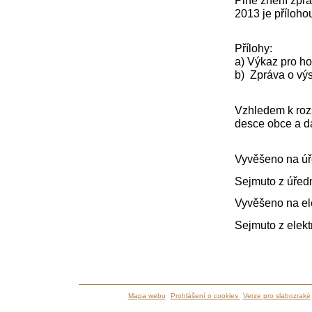
2013 je příloho
Přílohy:
a) Výkaz pro h
b) Zpráva o vý
Vzhledem k rozs
desce obce a d
Vyvěšeno na úř
Sejmuto z úřed
Vyvěšeno na el
Sejmuto z elekt
Mapa webu
Prohlášení o cookies
Verze pro slabozraké