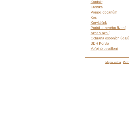
Kontakt
Kronika
Pomoc občanům
Koš
Koryťáček
Portál krizového řízení
Akce v okolí
Ochrana osobních údaj
SDH Koryta
Veřejné osvětlení
Mapa webu
Proh