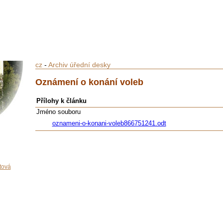
cz
-
Archiv úřední desky
Oznámení o konání voleb
Přílohy k článku
Jméno souboru
oznameni-o-konani-voleb866751241.odt
tová