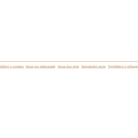
ů
lášení o cookies
Verze pro slabozraké
Verze bez stylu
Standardní verze
Prohlášení o přístupn