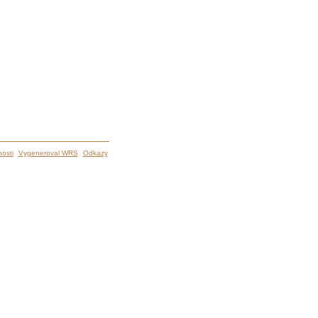
osti
Vygeneroval WRS
Odkazy