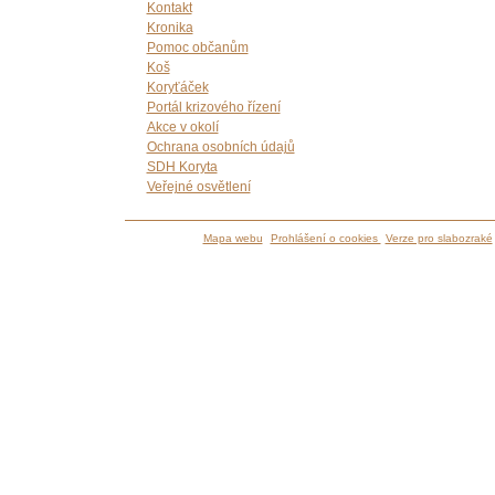
Kontakt
Kronika
Pomoc občanům
Koš
Koryťáček
Portál krizového řízení
Akce v okolí
Ochrana osobních údajů
SDH Koryta
Veřejné osvětlení
Mapa webu
Prohlášení o cookies
Verze pro slabozraké