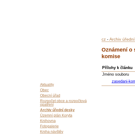
cz
-
Archiv úředn
Oznámení o s
komise
Přílohy k článku
Jméno souboru
zasedani-kom
Aktuality
Obec
Obecní úřad
Rozpočet obce a rozpočtová
opatření
Archiv úřední desky
Územní plán Koryta
Knihovna
Fotogalerie
Kniha návštěv