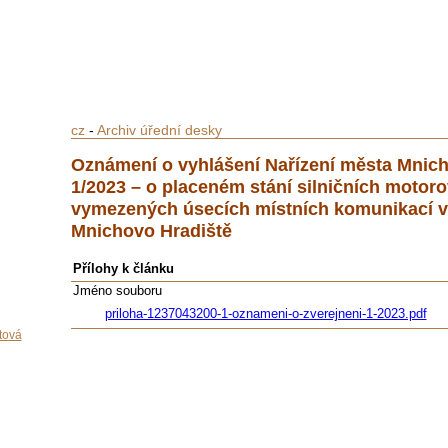
cz
-
Archiv úřední desky
Oznámení o vyhlášení Nařízení města Mnich
1/2023 – o placeném stání silničních motoro
vymezených úsecích místních komunikací 
Mnichovo Hradiště
Přílohy k článku
Jméno souboru
priloha-1237043200-1-oznameni-o-zverejneni-1-2023.pdf
tová