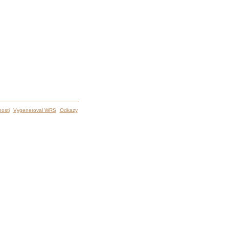
osti
Vygeneroval WRS
Odkazy