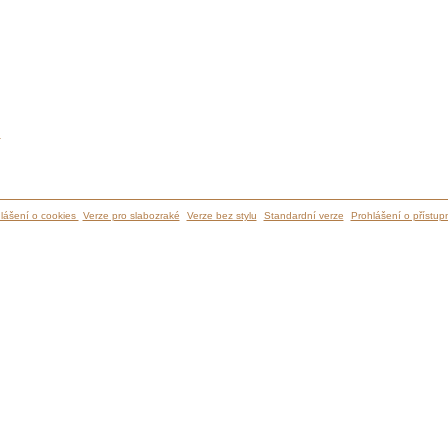
ů
lášení o cookies
Verze pro slabozraké
Verze bez stylu
Standardní verze
Prohlášení o přístupn