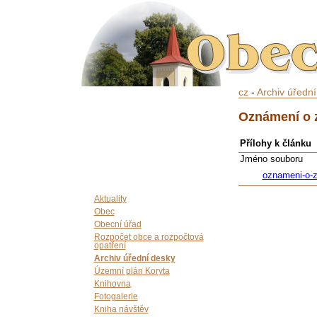
cz
-
Archiv úředn
Oznámení o z
Přílohy k článku
Jméno souboru
oznameni-o-za
Aktuality
Obec
Obecní úřad
Rozpočet obce a rozpočtová
opatření
Archiv úřední desky
Územní plán Koryta
Knihovna
Fotogalerie
Kniha návštěv