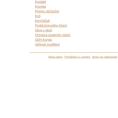
Kontakt
Kronika
Pomoc občanům
Koš
Koryťáček
Portál krizového řízení
Akce v okolí
Ochrana osobních údajů
SDH Koryta
Veřejné osvětlení
Mapa webu
Prohlášení o cookies
Verze pro slabozraké