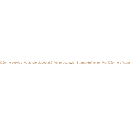
ů
lášení o cookies
Verze pro slabozraké
Verze bez stylu
Standardní verze
Prohlášení o přístupn