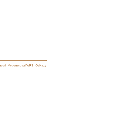
osti
Vygeneroval WRS
Odkazy