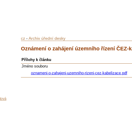
cz
-
Archiv úřední desky
Oznámení o zahájení územního řízení ČEZ-k
Přílohy k článku
Jméno souboru
oznameni-o-zahajeni-uzemniho-rizeni-cez-kabelizace.pdf
tová