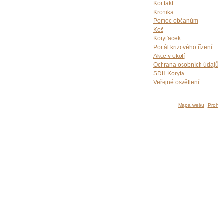
Kontakt
Kronika
Pomoc občanům
Koš
Koryťáček
Portál krizového řízení
Akce v okolí
Ochrana osobních údaj
SDH Koryta
Veřejné osvětlení
Mapa webu
Proh