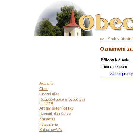
cz
-
Archiv úředn
Oznámení zá
Přílohy k článku
Jméno souboru
zamer-prodeje
Aktuality
Obec
Obecní úřad
Rozpočet obce a rozpočtová
opatření
Archiv úřední desky
Územní plán Koryta
Knihovna
Fotogalerie
Kniha návštěv