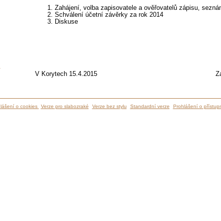
Zahájení, volba zapisovatele a ověřovatelů zápisu, sez
Schválení účetní závěrky za rok 2014
Diskuse
ů
V Korytech 15.4.2015 Za OÚ: 
lášení o cookies
Verze pro slabozraké
Verze bez stylu
Standardní verze
Prohlášení o přístupn