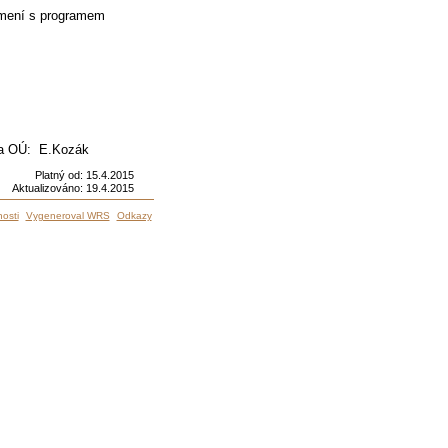
námení s programem
E.Kozák
Platný od:
15.4.2015
Aktualizováno:
19.4.2015
osti
Vygeneroval WRS
Odkazy