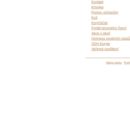
Kontakt
Kronika
Pomoc občanům
Koš
Koryťáček
Portál krizového řízení
Akce v okolí
Ochrana osobních údaj
SDH Koryta
Veřejné osvětlení
Mapa webu
Proh