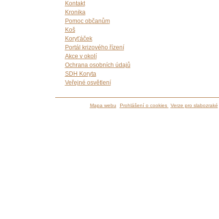
Kontakt
Kronika
Pomoc občanům
Koš
Koryťáček
Portál krizového řízení
Akce v okolí
Ochrana osobních údajů
SDH Koryta
Veřejné osvětlení
Mapa webu
Prohlášení o cookies
Verze pro slabozraké