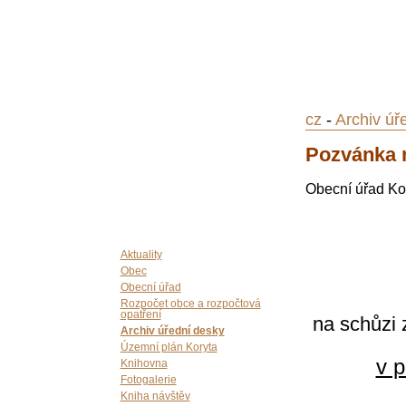
cz
-
Archiv úř
Pozvánka n
Obecní úřad Ko
Aktuality
Obec
Obecní úřad
Rozpočet obce a rozpočtová
opatření
na schůzi 
Archiv úřední desky
Územní plán Koryta
v p
Knihovna
Fotogalerie
Kniha návštěv