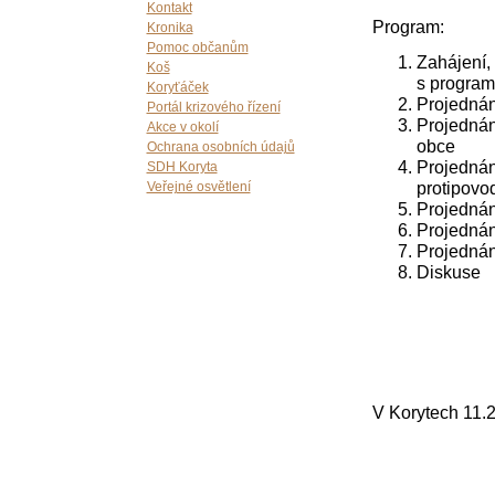
Kontakt
Program:
Kronika
Pomoc občanům
Zahájení,
Koš
s progra
Koryťáček
Projednán
Portál krizového řízení
Projednán
Akce v okolí
obce
Ochrana osobních údajů
Projednán
SDH Koryta
protipovo
Veřejné osvětlení
Projednán
Projednán
Projednán
Diskuse
V Kor
Za O