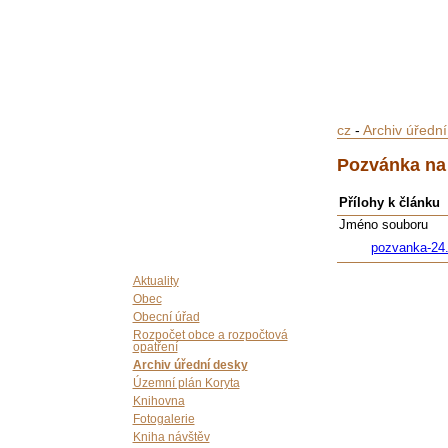
cz
-
Archiv úředn
Pozvánka na 
Přílohy k článku
Jméno souboru
pozvanka-24.
Aktuality
Obec
Obecní úřad
Rozpočet obce a rozpočtová
opatření
Archiv úřední desky
Územní plán Koryta
Knihovna
Fotogalerie
Kniha návštěv