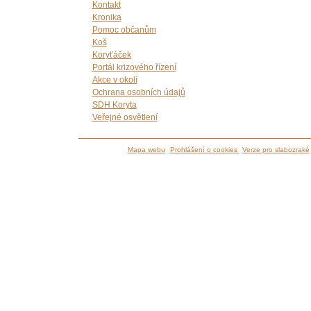
Kontakt
Kronika
Pomoc občanům
Koš
Koryťáček
Portál krizového řízení
Akce v okolí
Ochrana osobních údajů
SDH Koryta
Veřejné osvětlení
Mapa webu
Prohlášení o cookies
Verze pro slabozraké