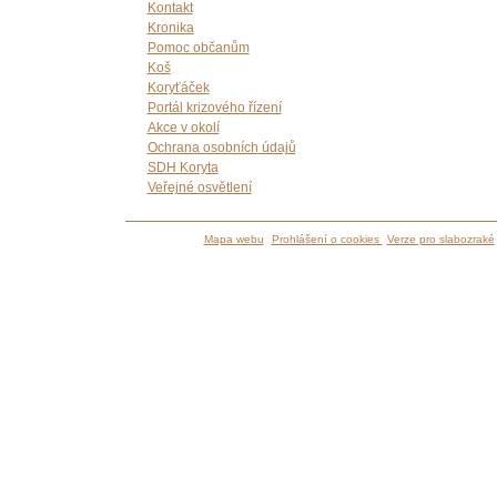
Kontakt
Kronika
Pomoc občanům
Koš
Koryťáček
Portál krizového řízení
Akce v okolí
Ochrana osobních údajů
SDH Koryta
Veřejné osvětlení
Mapa webu
Prohlášení o cookies
Verze pro slabozraké