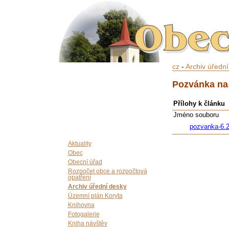
cz
-
Archiv úředn
Pozvánka na 
Přílohy k článku
Jméno souboru
pozvanka-6.2
Aktuality
Obec
Obecní úřad
Rozpočet obce a rozpočtová
opatření
Archiv úřední desky
Územní plán Koryta
Knihovna
Fotogalerie
Kniha návštěv