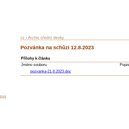
cz
-
Archiv úřední desky
Pozvánka na schůzi 12.8.2023
Přílohy k článku
Jméno souboru
Popi
pozvanka-21.8.2023.doc
tová