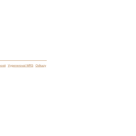
osti
Vygeneroval WRS
Odkazy