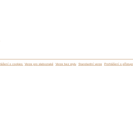
ů
lášení o cookies
Verze pro slabozraké
Verze bez stylu
Standardní verze
Prohlášení o přístupn