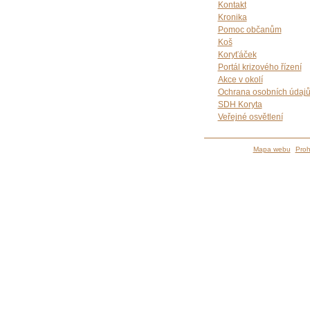
Kontakt
Kronika
Pomoc občanům
Koš
Koryťáček
Portál krizového řízení
Akce v okolí
Ochrana osobních údaj
SDH Koryta
Veřejné osvětlení
Mapa webu
Proh