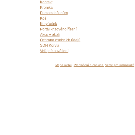
Kontakt
Kronika
Pomoc občanům
Koš
Koryťáček
Portál krizového řízení
Akce v okolí
Ochrana osobních údajů
SDH Koryta
Veřejné osvětlení
Mapa webu
Prohlášení o cookies
Verze pro slabozraké