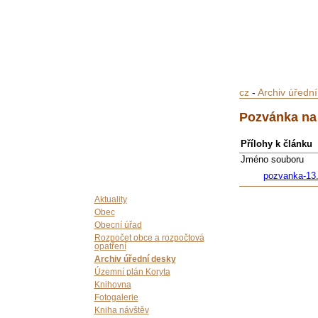
cz
-
Archiv úředn
Pozvánka na 
Přílohy k článku
Jméno souboru
pozvanka-13
Aktuality
Obec
Obecní úřad
Rozpočet obce a rozpočtová
opatření
Archiv úřední desky
Územní plán Koryta
Knihovna
Fotogalerie
Kniha návštěv