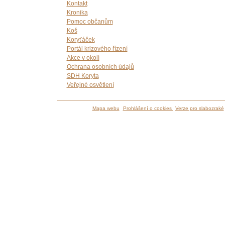
Kontakt
Kronika
Pomoc občanům
Koš
Koryťáček
Portál krizového řízení
Akce v okolí
Ochrana osobních údajů
SDH Koryta
Veřejné osvětlení
Mapa webu
Prohlášení o cookies
Verze pro slabozraké