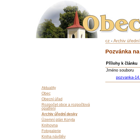
cz
-
Archiv úředn
Pozvánka na 
Přílohy k článku
Jméno souboru
pozvanka-14.
Aktuality
Obec
Obecní úřad
Rozpočet obce a rozpočtová
opatření
Archiv úřední desky
Územní plán Koryta
Knihovna
Fotogalerie
Kniha návštěv