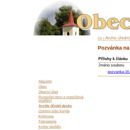
cz
-
Archiv úředn
Pozvánka na 
Přílohy k článku
Jméno souboru
pozvanka-16.
Aktuality
Obec
Obecní úřad
Rozpočet obce a rozpočtová
opatření
Archiv úřední desky
Územní plán Koryta
Knihovna
Fotogalerie
Kniha návštěv