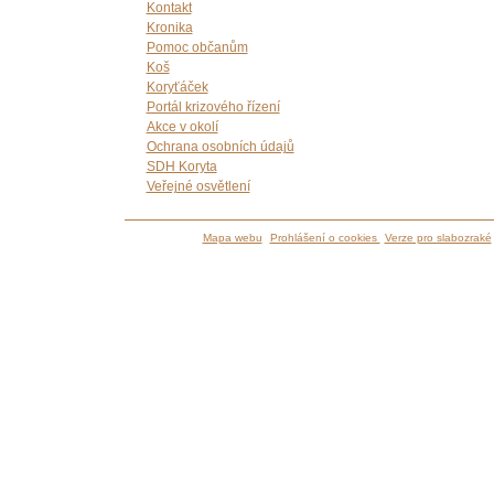
Kontakt
Kronika
Pomoc občanům
Koš
Koryťáček
Portál krizového řízení
Akce v okolí
Ochrana osobních údajů
SDH Koryta
Veřejné osvětlení
Mapa webu
Prohlášení o cookies
Verze pro slabozraké