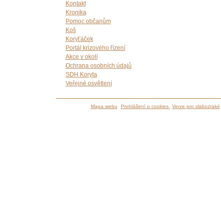
Kontakt
Kronika
Pomoc občanům
Koš
Koryťáček
Portál krizového řízení
Akce v okolí
Ochrana osobních údajů
SDH Koryta
Veřejné osvětlení
Mapa webu
Prohlášení o cookies
Verze pro slabozraké