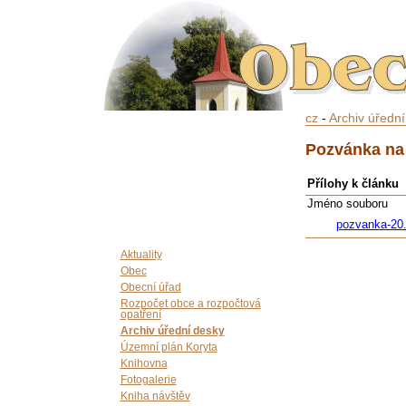
cz
-
Archiv úředn
Pozvánka na 
Přílohy k článku
Jméno souboru
pozvanka-20
Aktuality
Obec
Obecní úřad
Rozpočet obce a rozpočtová
opatření
Archiv úřední desky
Územní plán Koryta
Knihovna
Fotogalerie
Kniha návštěv