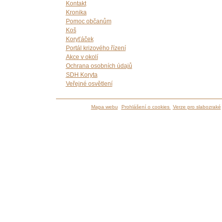
Kontakt
Kronika
Pomoc občanům
Koš
Koryťáček
Portál krizového řízení
Akce v okolí
Ochrana osobních údajů
SDH Koryta
Veřejné osvětlení
Mapa webu
Prohlášení o cookies
Verze pro slabozraké