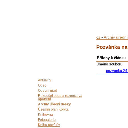
cz
-
Archiv úředn
Pozvánka na 
Přílohy k článku
Jméno souboru
pozvanka-24.
Aktuality
Obec
Obecní úřad
Rozpočet obce a rozpočtová
opatření
Archiv úřední desky
Územní plán Koryta
Knihovna
Fotogalerie
Kniha návštěv