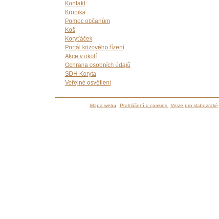
Kontakt
Kronika
Pomoc občanům
Koš
Koryťáček
Portál krizového řízení
Akce v okolí
Ochrana osobních údajů
SDH Koryta
Veřejné osvětlení
Mapa webu
Prohlášení o cookies
Verze pro slabozraké