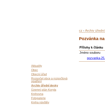
cz
-
Archiv úředn
Pozvánka na 
Přílohy k článku
Jméno souboru
pozvanka-25
Aktuality
Obec
Obecní úřad
Rozpočet obce a rozpočtová
opatření
Archiv úřední desky
Územní plán Koryta
Knihovna
Fotogalerie
Kniha návštěv