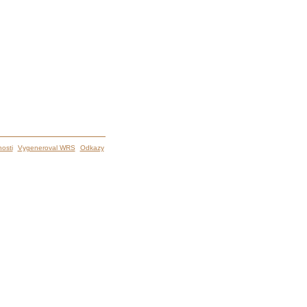
osti
Vygeneroval WRS
Odkazy