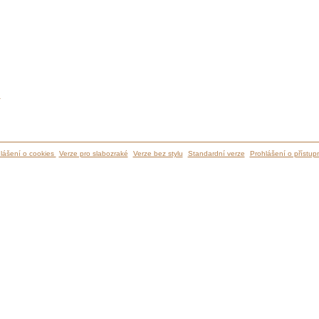
ů
lášení o cookies
Verze pro slabozraké
Verze bez stylu
Standardní verze
Prohlášení o přístupn