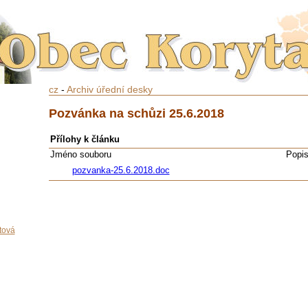
cz
-
Archiv úřední desky
Pozvánka na schůzi 25.6.2018
Přílohy k článku
Jméno souboru
Popi
pozvanka-25.6.2018.doc
tová