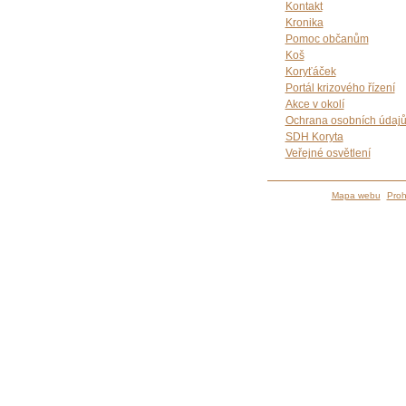
Kontakt
Kronika
Pomoc občanům
Koš
Koryťáček
Portál krizového řízení
Akce v okolí
Ochrana osobních údaj
SDH Koryta
Veřejné osvětlení
Mapa webu
Proh