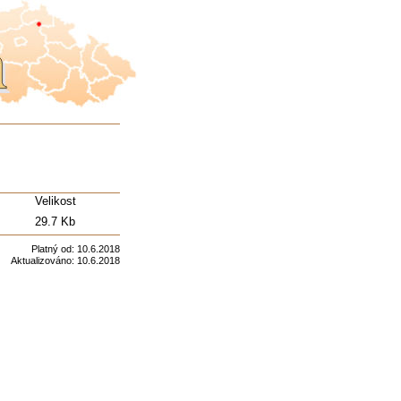
s
Velikost
29.7 Kb
Platný od:
10.6.2018
Aktualizováno:
10.6.2018