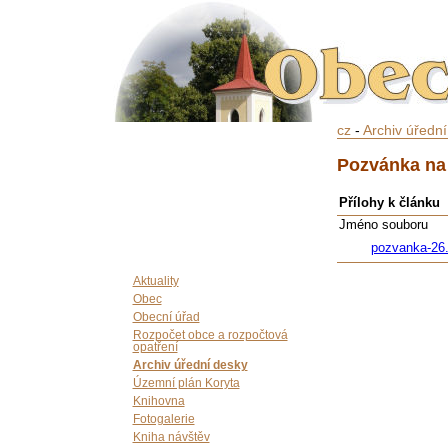
cz
-
Archiv úředn
Pozvánka na 
Přílohy k článku
Jméno souboru
pozvanka-26
Aktuality
Obec
Obecní úřad
Rozpočet obce a rozpočtová
opatření
Archiv úřední desky
Územní plán Koryta
Knihovna
Fotogalerie
Kniha návštěv