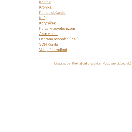
Kontakt
Kronika
Pomoc občanům
Koš
Koryťáček
Portál krizového řízení
Akce v okolí
Ochrana osobních údajů
SDH Koryta
Veřejné osvětlení
Mapa webu
Prohlášení o cookies
Verze pro slabozraké