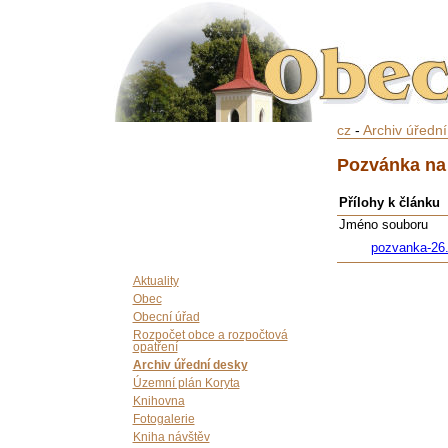
cz
-
Archiv úředn
Pozvánka na 
Přílohy k článku
Jméno souboru
pozvanka-26.
Aktuality
Obec
Obecní úřad
Rozpočet obce a rozpočtová
opatření
Archiv úřední desky
Územní plán Koryta
Knihovna
Fotogalerie
Kniha návštěv