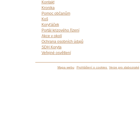
Kontakt
Kronika
Pomoc občanům
Koš
Koryťáček
Portál krizového řízení
Akce v okolí
Ochrana osobních údajů
SDH Koryta
Veřejné osvětlení
Mapa webu
Prohlášení o cookies
Verze pro slabozraké