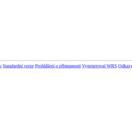
u
Standardní verze
Prohlášení o přístupnosti
Vygeneroval WRS
Odkaz