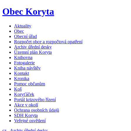
Obec Koryta
Aktuality
Obec
Obecní úřad
Rozpočet obce a rozpočtová opatření
Archiv úřední desky
Územní plán Koryta
Knihovna
Fotogalerie
Kniha návštěv
Kontakt
Kronika
Pomoc občanům
Koš
Koryťáček
Portál krizového řízení
Akce v okolí
Ochrana osobních údajů
SDH Koryta
Veřejné osvětlení
cz
-
Archiv úřední desky