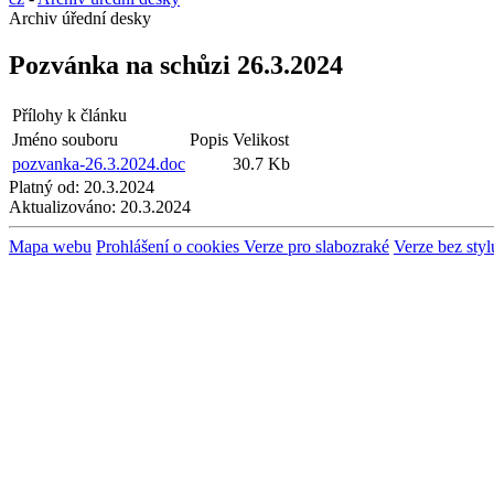
Archiv úřední desky
Pozvánka na schůzi 26.3.2024
Přílohy k článku
Jméno souboru
Popis
Velikost
pozvanka-26.3.2024.doc
30.7 Kb
Platný od:
20.3.2024
Aktualizováno:
20.3.2024
Mapa webu
Prohlášení o cookies
Verze pro slabozraké
Verze bez styl