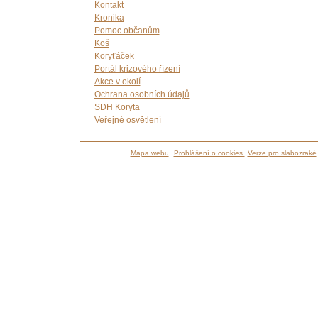
Kontakt
Kronika
Pomoc občanům
Koš
Koryťáček
Portál krizového řízení
Akce v okolí
Ochrana osobních údajů
SDH Koryta
Veřejné osvětlení
Mapa webu
Prohlášení o cookies
Verze pro slabozraké