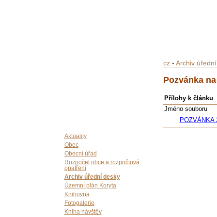
cz
-
Archiv úředn
Pozvánka na 
Přílohy k článku
Jméno souboru
POZVÁNKA 28
Aktuality
Obec
Obecní úřad
Rozpočet obce a rozpočtová
opatření
Archiv úřední desky
Územní plán Koryta
Knihovna
Fotogalerie
Kniha návštěv