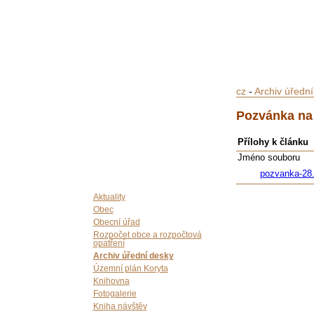
cz
-
Archiv úředn
Pozvánka na 
Přílohy k článku
Jméno souboru
pozvanka-28
Aktuality
Obec
Obecní úřad
Rozpočet obce a rozpočtová
opatření
Archiv úřední desky
Územní plán Koryta
Knihovna
Fotogalerie
Kniha návštěv