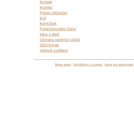
Kontakt
Kronika
Pomoc občanům
Koš
Koryťáček
Portál krizového řízení
Akce v okolí
Ochrana osobních údajů
SDH Koryta
Veřejné osvětlení
Mapa webu
Prohlášení o cookies
Verze pro slabozraké