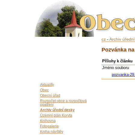
cz
-
Archiv úředn
Pozvánka na 
Přílohy k článku
Jméno souboru
pozvanka-29.
Aktuality
Obec
Obecní úřad
Rozpočet obce a rozpočtová
opatření
Archiv úřední desky
Územní plán Koryta
Knihovna
Fotogalerie
Kniha návštěv