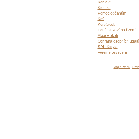
Kontakt
Kronika
Pomoc občanům
Koš
Koryťáček
Portál krizového řízení
Akce v okolí
Ochrana osobních údaj
SDH Koryta
Veřejné osvětlení
Mapa webu
Proh