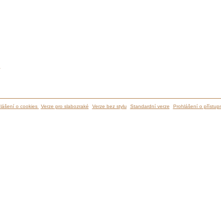
ů
lášení o cookies
Verze pro slabozraké
Verze bez stylu
Standardní verze
Prohlášení o přístupn