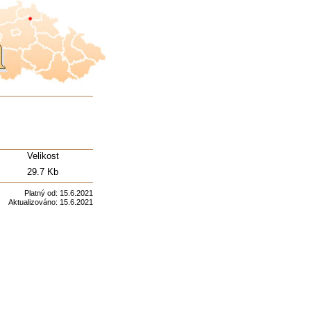
s
Velikost
29.7 Kb
Platný od:
15.6.2021
Aktualizováno:
15.6.2021