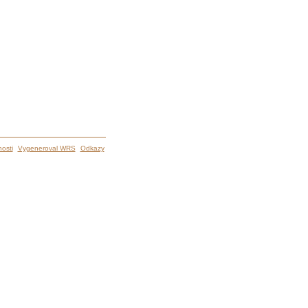
osti
Vygeneroval WRS
Odkazy