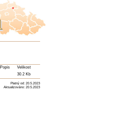
Popis
Velikost
30.2 Kb
Platný od:
20.5.2023
Aktualizováno:
20.5.2023