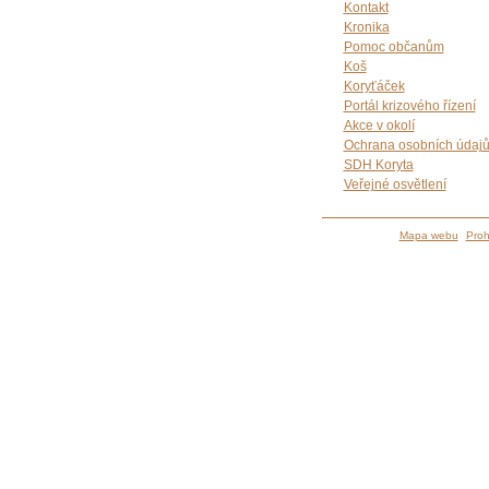
Kontakt
Kronika
Pomoc občanům
Koš
Koryťáček
Portál krizového řízení
Akce v okolí
Ochrana osobních údaj
SDH Koryta
Veřejné osvětlení
Mapa webu
Proh