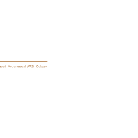
osti
Vygeneroval WRS
Odkazy