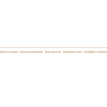
ů
lášení o cookies
Verze pro slabozraké
Verze bez stylu
Standardní verze
Prohlášení o přístupn