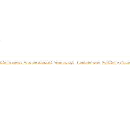
ů
lášení o cookies
Verze pro slabozraké
Verze bez stylu
Standardní verze
Prohlášení o přístupn