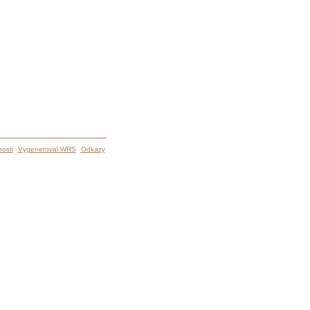
osti
Vygeneroval WRS
Odkazy