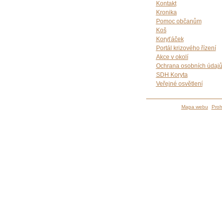
Kontakt
Kronika
Pomoc občanům
Koš
Koryťáček
Portál krizového řízení
Akce v okolí
Ochrana osobních údaj
SDH Koryta
Veřejné osvětlení
Mapa webu
Proh