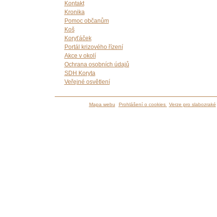
Kontakt
Kronika
Pomoc občanům
Koš
Koryťáček
Portál krizového řízení
Akce v okolí
Ochrana osobních údajů
SDH Koryta
Veřejné osvětlení
Mapa webu
Prohlášení o cookies
Verze pro slabozraké