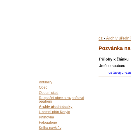
cz
-
Archiv úředn
Pozvánka na 
Přílohy k článku
Jméno souboru
ustavujici-z
Aktuality
Obec
Obecní úřad
Rozpočet obce a rozpočtová
opatření
Archiv úřední desky
Územní plán Koryta
Knihovna
Fotogalerie
Kniha návštěv