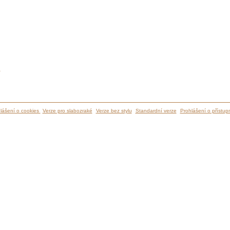
ů
lášení o cookies
Verze pro slabozraké
Verze bez stylu
Standardní verze
Prohlášení o přístupn