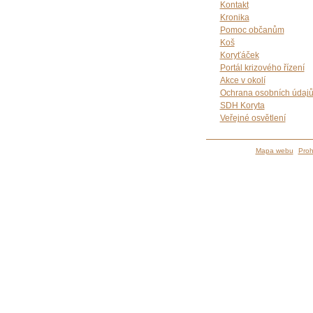
Kontakt
Kronika
Pomoc občanům
Koš
Koryťáček
Portál krizového řízení
Akce v okolí
Ochrana osobních údaj
SDH Koryta
Veřejné osvětlení
Mapa webu
Proh