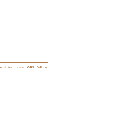
osti
Vygeneroval WRS
Odkazy